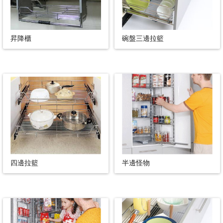
昇降櫃
碗盤三邊拉籃
四邊拉籃
半邊怪物