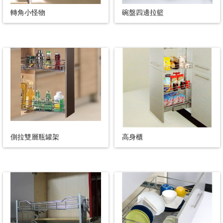
轉角小怪物
碗盤四邊拉籃
側拉雙層瓶罐架
高身櫃